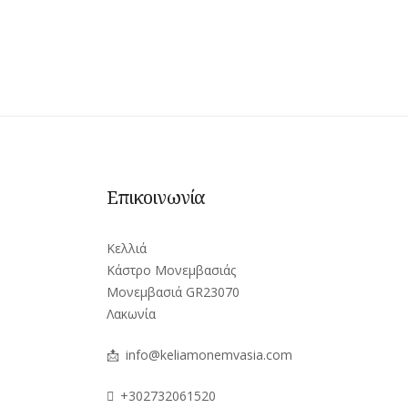
ρα…
Επικοινωνία
Κελλιά
R
Κάστρο Μονεμβασιάς
Μονεμβασιά GR23070
6
Λακωνία
C
📩
info@keliamonemvasia.com
+302732061520
ις