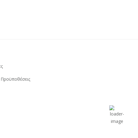
Ο Καιρός Τώ
ες
ι Προϋποθέσεις
Λακωνία, G
24,
7 Αυγούστου, 202
31
°
Αυξημένες Νεφώσε