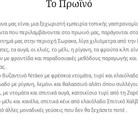
Το Πρωϊνό
να μας είναι μια ξεχωριστή εμπειρία τοπικής γαστρονομία
ντα που περιλαμβάνονται στο πρωινό μας, παράγονται στο
τημά μας στην περιοχή Σωρακα, λίγα χιλιόμετρα από την
ες, τα αυγά, οι ελιές, το μέλι, η ρίγανη, τα φρούτα κ.λπ. εί
 με φροντίδα και παραδοσιακές μεθόδους παραγωγής και 
ς .
 Βυζαντινό Ντάκο με φρέσκια ντομάτα, τυρί και ελαιόλαδο
λαδο με ρίγανη, λεμόνι και θαλασσινό αλάτι όπου συλλέγου
με ντομάτα και σπιτικά αυγά, κατσικίσιο τυρί από τη Ζαρά
ό μέλι και κανέλα, σπιτικά κέικ από ελαιόλαδο Σπιτικό Χαλ
από άλλες μοναδικές γεύσεις που δεν θα ξεχάσετε ποτέ .