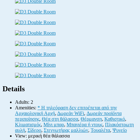
Details
Adults:
2
Amenities:
* Η τηλεόραση δεν επιτρέπεται από την
Αρχαιολογική Αρχή
,
Δωρεάν WiFi
,
Δωρεάν προϊόντα
περιποίησης
,
Θέα στη θάλασσα
,
Θέρμανση
,
Καθιστικό
,
Κλιματισμός
,
Μίνι μπαρ
,
Μπανιέρα ή ντους
,
Πλακόστρωτη
αυλή
,
Σίδερο
,
Στεγνωτήρας μαλλιών
,
Τουαλέτα
,
Ψυγείο
View:
μερική θέα θάλασσα