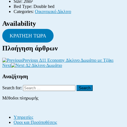
Size:
20m²
Bed Type:
Double bed
Categories:
Οικονομικό Δίκλινο
Availability
ΚΡΑΤΗΣΗ ΤΩΡΑ
Πλοήγηση άρθρων
Previous
Δ11 Economy Δίκλινο Δωμάτιο με Τζάκι
Next
Δ2 Δίκλινο Δωμάτιο
Αναζήτηση
Search for:
Search
Μέθοδοι πληρωμής
Υπηρεσίες
Οροι και Προϋποθέσεις