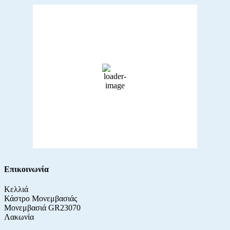
Ο καιρός τώρα…
Λακωνία, GR
24,
8 Αυγούστου, 2026
31
°C
αυξημένες νεφώσεις
42 %
1011 mb
1 Km/h
Wind Gust:
1 Km/h
Επικοινωνία
Κελλιά
Κάστρο Μονεμβασιάς
Μονεμβασιά GR23070
Λακωνία