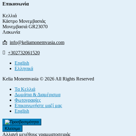
Επικοινωνία
Κελλιά
Κάστρο Μονεμβασιάς
Μονεμβασιά GR23070
Λακωνία
📩
info@keliamonemvasia.com
+302732061520
English
Ελληνικά
Kelia Monemvasia © 2026 All Rights Reserved
Τα Κελλιά
Δωμάτια & Διαμέρισμα
Φωτογραφίες
Επικοινωνήστε μαζί μας
English
Κλείσιμο
Αλλαγή μεγέθους γραμματοσειράς