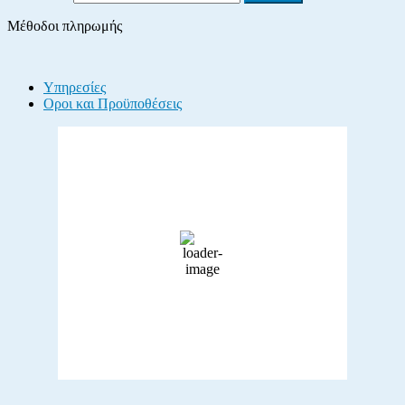
Μέθοδοι πληρωμής
Υπηρεσίες
Οροι και Προϋποθέσεις
Ο καιρός τώρα…
Λακωνία, GR
24,
8 Αυγούστου, 2026
30
°C
αίθριος καιρός
38 %
1011 mb
7 Km/h
Wind Gust:
11 Km/h