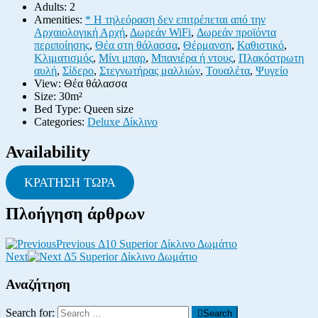
Adults:
2
Amenities:
* Η τηλεόραση δεν επιτρέπεται από την
Αρχαιολογική Αρχή
,
Δωρεάν WiFi
,
Δωρεάν προϊόντα
περιποίησης
,
Θέα στη θάλασσα
,
Θέρμανση
,
Καθιστικό
,
Κλιματισμός
,
Μίνι μπαρ
,
Μπανιέρα ή ντους
,
Πλακόστρωτη
αυλή
,
Σίδερο
,
Στεγνωτήρας μαλλιών
,
Τουαλέτα
,
Ψυγείο
View:
Θέα θάλασσα
Size:
30m²
Bed Type:
Queen size
Categories:
Deluxe Δίκλινο
Availability
ΚΡΑΤΗΣΗ ΤΩΡΑ
Πλοήγηση άρθρων
Previous
Δ10 Superior Δίκλινο Δωμάτιο
Next
Δ5 Superior Δίκλινο Δωμάτιο
Αναζήτηση
Search for:
Search