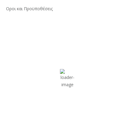
Οροι και Προϋποθέσεις
Ο Καιρός Τώρα…
Λακωνία, GR
24,
10 Αυγούστου, 2026
26
°C
Αίθριος Καιρός
Wind Gust:
45 Km/h
53 %
1013 mb
18 Km/h